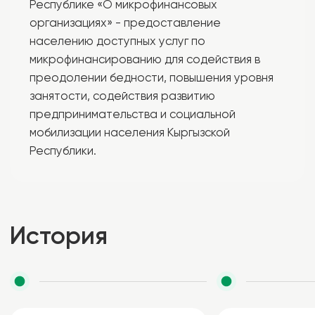
1998
2008
Финансовый кооператив
КС «АБН», был первым
Кредитный союз «АБН»
среди кредитных союзов,
организован 28 октября
получивший
1998 года в селе Кызыл-
международный
Адыр Таласской области
финансовый и социальный
членами семьи
рейтинг в 2008 и 2010
Кожомуратовых и местными
годах с оценкой ВВ- и ВВ+
жителями.
соответственно.
Подробнее »