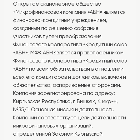
Финансового кооператива «Кредитный союз
«АБН» по всем обязательствам в отношении
всех его кредиторов и должников, включая и
обязательства, оспариваемые сторонами.
Компания зарегистрирована по адресу:
Кыргызская Республика, г. Бишкек, 4 мкр-н,
№35/1. Основная миссия и деятельность
Компании соответствует цели деятельности
микрофинансовых организаций,
определенной Законом Кыргызской
Республике «О микрофинансовых
организациях» - предоставление
населению доступных услуг по
микрофинансированию для содействия в
преодолении бедности, повышения уровня
занятости, содействия развитию
предпринимательства и социальной
мобилизации населения Кыргызской
Республики.
‹
›
История