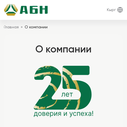
Кырг
Главная
О компании
»
О компании
Открытое акционерное общество
«Микрофинансовая компания «АБН» является
финансово-кредитным учреждением,
созданным по решению собрания
участников путем преобразования
Финансового кооператива «Кредитный союз
«АБН». МФК АБН является правопреемником