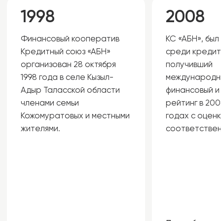
Руководство
Кожомуратов Улан
Панавеннаге Удита
Болотович
Пушпакумара
Председатель Правления
Первый Заместитель
Председателя Правления