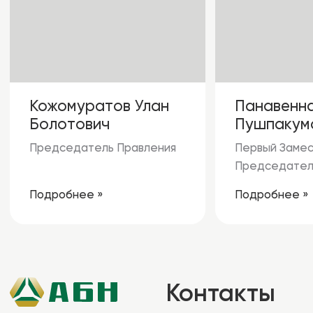
Новости
АБН Агро
Финансовые
АБН Авто
отчеты
Реквизиты
Филиалы
Вопросы и ответы
Облигации
Политика конфиденциальности
Публичная оферта
Разработка сайта
© ОАО «МФК «АБН», 2023. Лицензия НБ КР
№007 от 20 октября 2014 г.