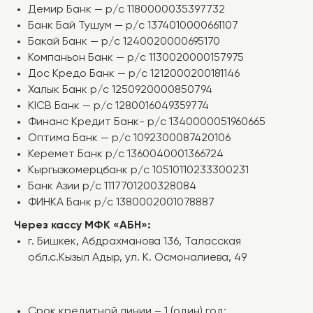
О компании
Тезакча Бизнес
Демир Банк — р/с 1180000035397732
Банк Бай Тушум — р/с 1374010000661107
Менеджмент
АБН Потребительский
Бакай Банк — р/с 1240020000695170
Карьера
АБН Бизнес
Компаньон Банк — р/с 1130020000157975
Новости
АБН Агро
Дос Кредо Банк — р/с 1212000200181146
Финансовые
Халык Банк р/c 1250920000850794
АБН Авто
отчеты
KICB Банк — р/с 1280016049359774
Реквизиты
Финанс Кредит Банк- р/с 1340000051960665
Филиалы
Оптима Банк — р/с 1092300087420106
Керемет Банк р/c 1360040001366724
Вопросы и ответы
Кыргызкомерцбанк р/с 10510110233300231
Облигации
Банк Азии р/c 1117701200328084
ФИНКА Банк р/c 1380002001078887
Через кассу МФК «АБН»:
Политика конфиденциальности
г. Бишкек, Абдрахманова 136, Таласская
Публичная оферта
обл.с.Кызыл Адыр, ул. К. Осмоналиева, 49
Разработка сайта
© ОАО «МФК «АБН», 2023. Лицензия НБ КР
№007 от 20 октября 2014 г.
Срок кредитной линии – 1 (один) год;