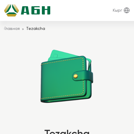
Кырг
Главная
Tezakcha
»
Tezakcha
Быстрые кредиты без залога и на любые цели
до 12 месяцев
срок кредитования
до 100 тыс.
с
сумма кредитования