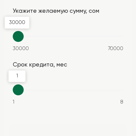
Наше предложение
Ежемесячный платёж
0
Эффективная процентная ставка: от 45,93%
Оформить заявку
Расчет является предварительным. Информация
предоставлена в ознакомительных целях, за
более подробной информацией необходимо
обратиться по номеру
2810
или в отделения АБН.