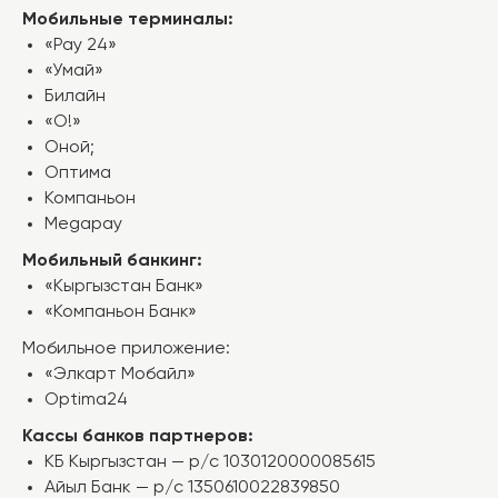
Мобильные терминалы:
«Pay 24»
«Умай»
Билайн
«О!»
Оной;
Оптима
Компаньон
Контакты
Megapay
Мобильный банкинг:
Адреса
филиалов
«Кыргызстан Банк»
«Компаньон Банк»
Мобильное приложение:
Звонок
2810
«Элкарт Мобайл»
бесплатный
Optima24
Кассы банков партнеров:
Компания
Кредиты
КБ Кыргызстан — р/с 1030120000085615
Айыл Банк — р/с 1350610022839850